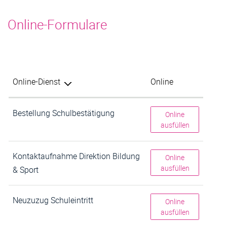
Inhalt
Online-Formulare
Online-Dienst
Online
Bestellung Schulbestätigung
Bestellung Sch
Online
ausfüllen
Kontaktaufnahme Direktion Bildung
Kontaktaufnahm
Online
ausfüllen
& Sport
Neuzuzug Schuleintritt
Neuzuzug Schule
Online
ausfüllen