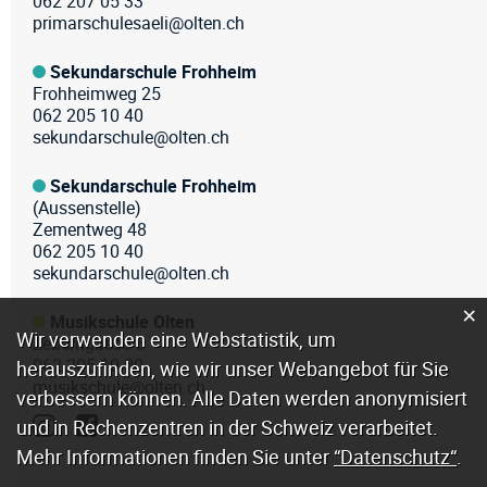
062 207 05 33
primarschulesaeli@olten.ch
Sekundarschule Frohheim
Frohheimweg 25
062 205 10 40
sekundarschule@olten.ch
Sekundarschule Frohheim
(Aussenstelle)
Zementweg 48
062 205 10 40
sekundarschule@olten.ch
×
Musikschule Olten
Webstatistik
Wir verwenden eine Webstatistik, um
Leberngasse 6
062 205 10 00
herauszufinden, wie wir unser Webangebot für Sie
musikschule@olten.ch
verbessern können. Alle Daten werden anonymisiert
und in Rechenzentren in der Schweiz verarbeitet.
Mehr Informationen finden Sie unter
“Datenschutz“
.