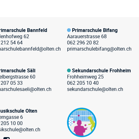
rimarschule Bannfeld
Primarschule Bifang
denhofweg 62
Aarauerstrasse 68
 212 54 64
062 296 20 82
marschulebannfeld@olten.ch
primarschulebifang@olten.ch
rimarschule Säli
Sekundarschule Frohheim
elbergstrasse 60
Frohheimweg 25
 207 05 33
062 205 10 40
marschulesaeli@olten.ch
sekundarschule@olten.ch
usikschule Olten
erngasse 6
 205 10 00
ikschule@olten.ch