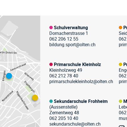
zeile
Schulverwaltung
P
Dornacherstrasse 1
Sei
062 206 12 55
062
bildung.sport@olten.ch
pri
Primarschule Kleinholz
P
Kleinholzweg 49
Eng
062 212 78 40
062
primarschulekleinholz@olten.ch
pri
Sekundarschule Frohheim
M
(Aussenstelle)
Leb
Zementweg 48
062
062 205 10 40
mus
sekundarschule@olten.ch