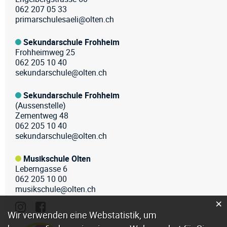
062 207 05 33
primarschulesaeli@olten.ch
Sekundarschule Frohheim
Frohheimweg 25
062 205 10 40
sekundarschule@olten.ch
Sekundarschule Frohheim
(Aussenstelle)
Zementweg 48
062 205 10 40
sekundarschule@olten.ch
Musikschule Olten
Leberngasse 6
062 205 10 00
musikschule@olten.ch
×
Webstatistik
Wir verwenden eine Webstatistik, um