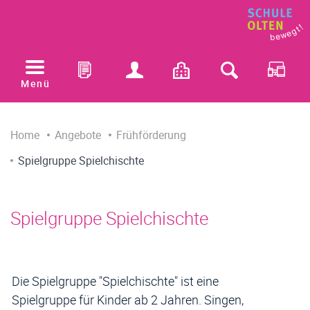
Sprun
Kopfz
zur Startseite
Direkt zur Hauptnavigation
Direkt zum Inhalt
Direkt zur Suche
Direkt zum Stichwortverzeichnis
Menü
Inhalt
Home
Angebote
Frühförderung
Spielgruppe Spielchischte
Spielgruppe Spielchischte
Die Spielgruppe "Spielchischte" ist eine
Spielgruppe für Kinder ab 2 Jahren. Singen,