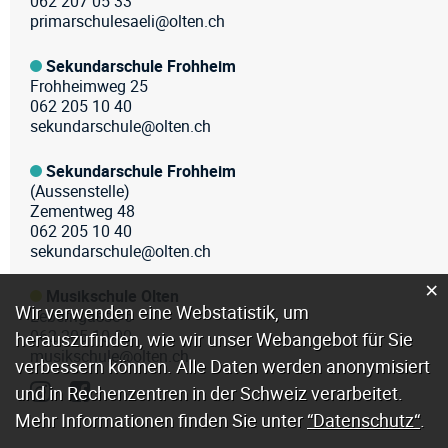
062 207 05 33
primarschulesaeli@olten.ch
Sekundarschule Frohheim
Frohheimweg 25
062 205 10 40
sekundarschule@olten.ch
Sekundarschule Frohheim
(Aussenstelle)
Zementweg 48
062 205 10 40
sekundarschule@olten.ch
×
Musikschule Olten
Webstatistik
Wir verwenden eine Webstatistik, um
Leberngasse 6
062 205 10 00
herauszufinden, wie wir unser Webangebot für Sie
musikschule@olten.ch
verbessern können. Alle Daten werden anonymisiert
und in Rechenzentren in der Schweiz verarbeitet.
Mehr Informationen finden Sie unter
“Datenschutz“
.