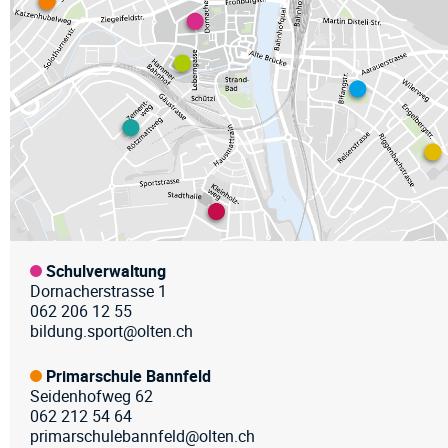
Fussz
Schulverwaltung
Dornacherstrasse 1
062 206 12 55
bildung.sport@olten.ch
Primarschule Bannfeld
Seidenhofweg 62
062 212 54 64
primarschulebannfeld@olten.ch