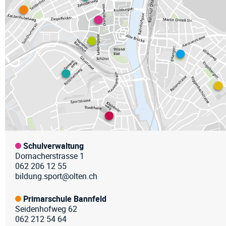
Fussz
Schulverwaltung
Dornacherstrasse 1
062 206 12 55
bildung.sport@olten.ch
Primarschule Bannfeld
Seidenhofweg 62
062 212 54 64