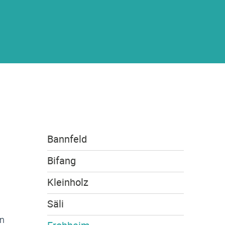
s
Bannfeld
Bifang
Kleinholz
Säli
en