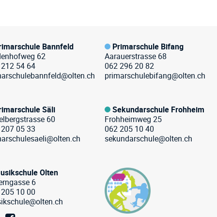
rimarschule Bannfeld
Primarschule Bifang
denhofweg 62
Aarauerstrasse 68
 212 54 64
062 296 20 82
marschulebannfeld@olten.ch
primarschulebifang@olten.ch
rimarschule Säli
Sekundarschule Frohheim
elbergstrasse 60
Frohheimweg 25
 207 05 33
062 205 10 40
marschulesaeli@olten.ch
sekundarschule@olten.ch
usikschule Olten
erngasse 6
 205 10 00
ikschule@olten.ch