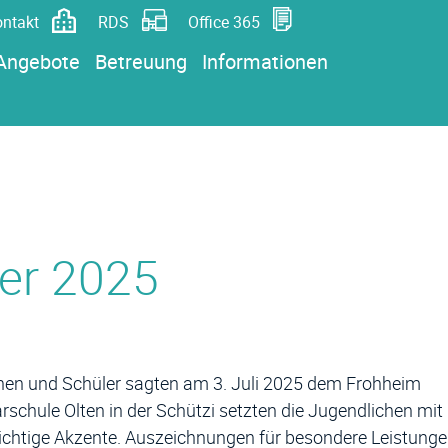
glink
eile
ntakt
RDS
Office 365
Angebote
Betreuung
Informationen
ier 2025
nen und Schüler sagten am 3. Juli 2025 dem Frohheim
arschule Olten in der Schützi setzten die Jugendlichen mit
ichtige Akzente. Auszeichnungen für besondere Leistung