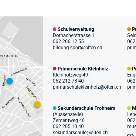
zeile
Schulverwaltung
P
Dornacherstrasse 1
Sei
062 206 12 55
062
bildung.sport@olten.ch
pri
Primarschule Kleinholz
P
Kleinholzweg 49
Eng
062 212 78 40
062
primarschulekleinholz@olten.ch
pri
Sekundarschule Frohheim
M
(Aussenstelle)
Leb
Zementweg 48
062
062 205 10 40
mus
sekundarschule@olten.ch