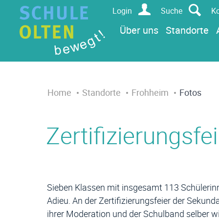
Sprun
Kopfz
zur Startseite
Direkt zur Hauptnavigation
Direkt zum Inhalt
Direkt zur Suche
Direkt zum Stichwortverzeichnis
Login
Suche
Ko
Über uns
Standorte
Inhalt
Home
Standorte
Frohheim
Fotos
Zertifizierungsfe
Sieben Klassen mit insgesamt 113 Schülerin
Adieu. An der Zertifizierungsfeier der Sekund
ihrer Moderation und der Schulband selber w